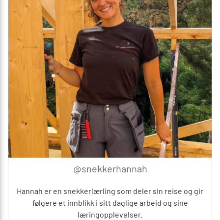
@snekkerhannah
Hannah er en snekkerlærling som deler sin reise og gir
følgere et innblikk i sitt daglige arbeid og sine
læringopplevelser.