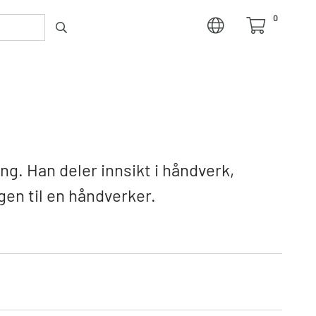
0
R
g. Han deler innsikt i håndverk,
gen til en håndverker.