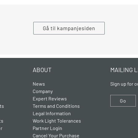
Gå til kampanjesiden
ABOUT
MAILING L
News
Sign up for o
Company
Expert Reviews
Go
ts
Terms and Conditions
Legal Information
ts
Work Light Tolerances
er
Partner Login
Cancel Your Purchase