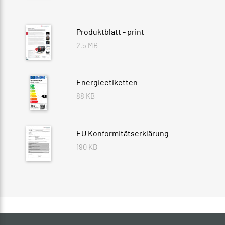
Produktblatt - print
2,5 MB
Energieetiketten
88 KB
EU Konformitätserklärung
190 KB