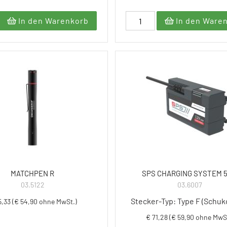
In den Warenkorb
In den Ware
MATCHPEN R
SPS CHARGING SYSTEM 
03.5122
03.6007
Stecker-Typ: Type F (Schuk
5,33 (€ 54,90 ohne MwSt.)
€ 71,28 (€ 59,90 ohne MwS