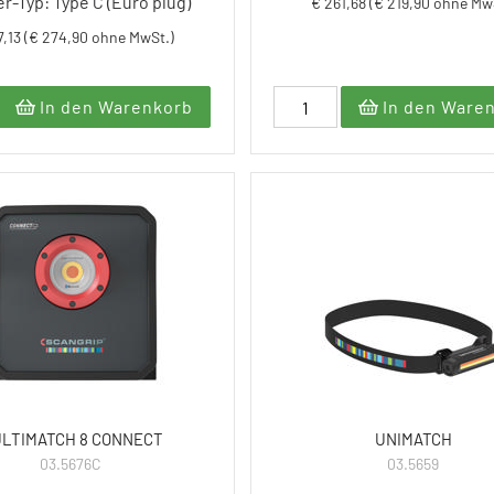
r-Typ: Type C (Euro plug)
€ 261,68 (€ 219,90 ohne Mw
7,13 (€ 274,90 ohne MwSt.)
In den Warenkorb
In den Ware
LTIMATCH 8 CONNECT
UNIMATCH
03.5676C
03.5659