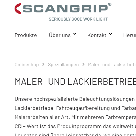
Produkte
Über uns
Kontakt
Heru
Onlineshop
Speziallampen
Maler- und Lackierbet
MALER- UND LACKIERBETRIE
Unsere hochspezialisierte Beleuchtungslösungen 
Lackierbetriebe, Fahrzeugaufbereitung und Farba
Malerarbeiten aller Art. Mit mehreren Farbtempe
CRI+ Wert ist das Produktprogramm das weltweit
Leuchten sind überall einsetzbar da, wo eine gest