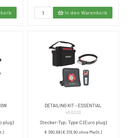
nkorb
In den Warenkorb
50W
DETAILING KIT - ESSENTIAL
49.0220
o plug)
Stecker-Typ: Type C (Euro plug)
t.)
€ 380,68 (€ 319,90 ohne MwSt.)