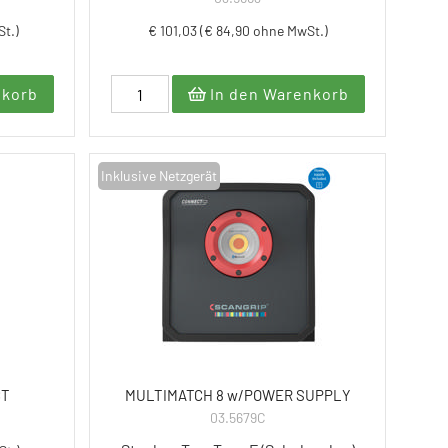
St.)
€ 101,03 (€ 84,90 ohne MwSt.)
nkorb
In den Warenkorb
Inklusive Netzgerät
CT
MULTIMATCH 8 w/POWER SUPPLY
03.5679C