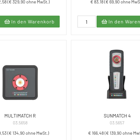
2,58 (€ 329,90 ohne MwSt.)
€ 83,18 (€ 69,90 ohne MwS
In den Warenkorb
In den Ware
MULTIMATCH R
SUNMATCH 4
03.5658
03.5657
0,53 (€ 134,90 ohne MwSt.)
€ 166,48 (€ 139,90 ohne Mw