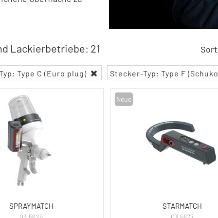
nd Lackierbetriebe: 21
Sort
Typ: Type C (Euro plug)
Stecker-Typ: Type F (Schuk
Neue
SPRAYMATCH
STARMATCH
03.5625
03.5677