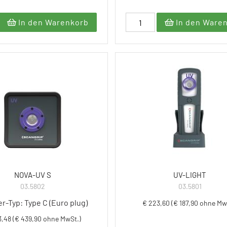
In den Warenkorb
In den Ware
NOVA-UV S
UV-LIGHT
03.5802
03.5801
r-Typ: Type C (Euro plug)
€ 223,60 (€ 187,90 ohne Mw
3,48 (€ 439,90 ohne MwSt.)