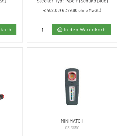
Stecker-Typ: Type F (Schuko plug)
St.)
€ 452,08 (€ 379,90 ohne MwSt.)
nkorb
In den Warenkorb
MINIMATCH
03.5650