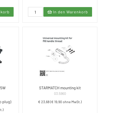
nkorb
In den Warenkorb
85W
STARMATCH mounting kit
03.5960
o plug)
€ 23,68 (€ 19,90 ohne MwSt.)
t.)