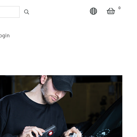
0
ogin