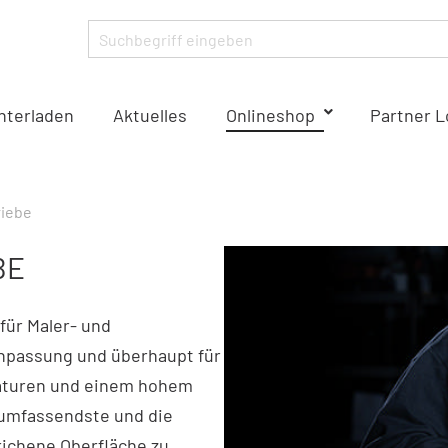
nterladen
Aktuelles
Onlineshop
Partner L
riebe
BE
für Maler- und
npassung und überhaupt für
raturen und einem hohem
 umfassendste und die
richene Oberfläche zu