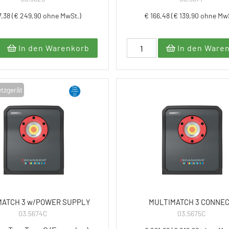
7,38 (€ 249,90 ohne MwSt.)
€ 166,48 (€ 139,90 ohne Mw
In den Warenkorb
In den Ware
etzgerät
MATCH 3 w/POWER SUPPLY
MULTIMATCH 3 CONNE
03.5674C
03.5675C