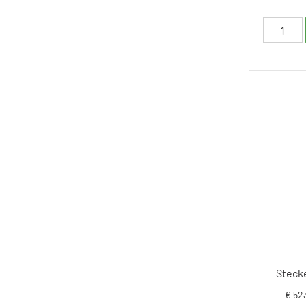
Stecke
€ 52