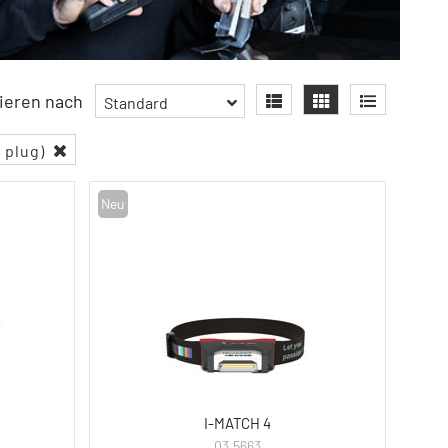
ieren nach
Standard
o plug)
Neu
I-MATCH 4
03.5663