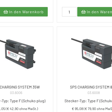
In den Warenkorb
In den Ware
 CHARGING SYSTEM 35W
SPS CHARGING SYSTEM 
03.6006
03.6008
-Typ: Type F (Schuko plug)
Stecker-Typ: Type F (Schuk
1,05 (€ 42,90 ohne MwSt.)
€ 95,08 (€ 79,90 ohne MwS