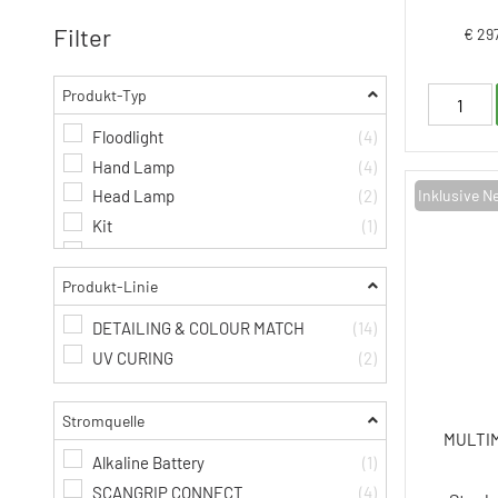
Filter
€ 29
Produkt-Typ
Floodlight
(4)
Hand Lamp
(4)
Head Lamp
(2)
Inklusive N
Kit
(1)
Pen light
(2)
Baustrahler, klein
(3)
Produkt-Linie
Spare Parts
(1)
DETAILING & COLOUR MATCH
(14)
SPS Accessory
(4)
UV CURING
(2)
Stromquelle
MULTI
Alkaline Battery
(1)
SCANGRIP CONNECT
(4)