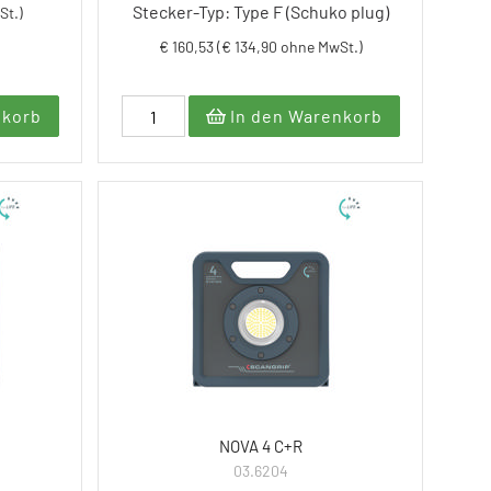
Stecker-Typ: Type F (Schuko plug)
St.)
€ 160,53 (€ 134,90 ohne MwSt.)
nkorb
In den Warenkorb
NOVA 4 C+R
03.6204