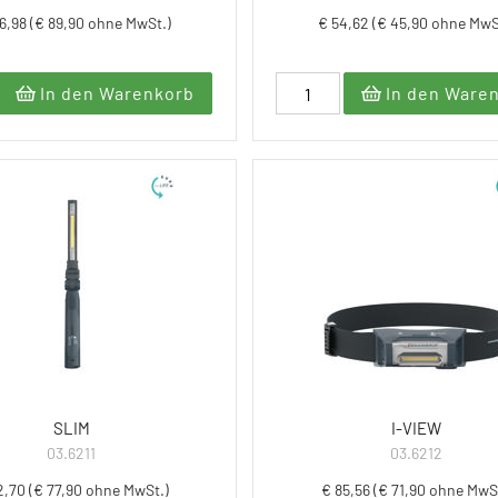
6,98 (€ 89,90 ohne MwSt.)
€ 54,62 (€ 45,90 ohne MwS
In den Warenkorb
In den Ware
SLIM
I-VIEW
03.6211
03.6212
2,70 (€ 77,90 ohne MwSt.)
€ 85,56 (€ 71,90 ohne MwS