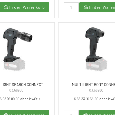
In den Warenkorb
In den Ware
ILIGHT SEARCH CONNECT
MULTILIGHT BODY CONN
03.5695C
03.5696C
6,98 (€ 89,90 ohne MwSt.)
€ 65,33 (€ 54,90 ohne MwS
In den Warenkorb
In den Ware