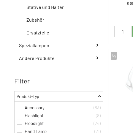
€ 8
Stative und Halter
Zubehör
Ersatzteile
Speziallampen
Ny
Andere Produkte
Filter
Produkt-Typ
Accessory
(83)
Flashlight
(8)
Floodlight
(24)
Hand Lamp
(21)