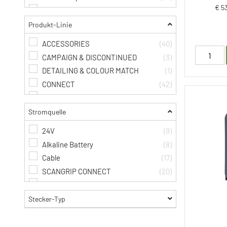
€ 5
Head Lamp
(8)
Kit
(3)
Produkt-Linie
Pen light
(7)
ACCESSORIES
(40)
Baustrahler, klein
(5)
CAMPAIGN & DISCONTINUED
(3)
Spare Parts
(219)
DETAILING & COLOUR MATCH
(1)
SPS Accessory
(4)
CONNECT
(42)
Stands and Suspensions
(9)
WORK LIGHTS
(74)
Tubelight
(10)
Stromquelle
24V
(9)
Alkaline Battery
(8)
Cable
(17)
SCANGRIP CONNECT
(20)
C+R
(5)
Rechargeable Battery
(72)
Stecker-Typ