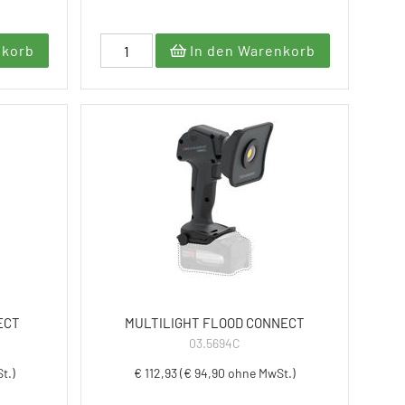
nkorb
In den Warenkorb
ECT
MULTILIGHT FLOOD CONNECT
03.5694C
t.)
€ 112,93 (€ 94,90 ohne MwSt.)