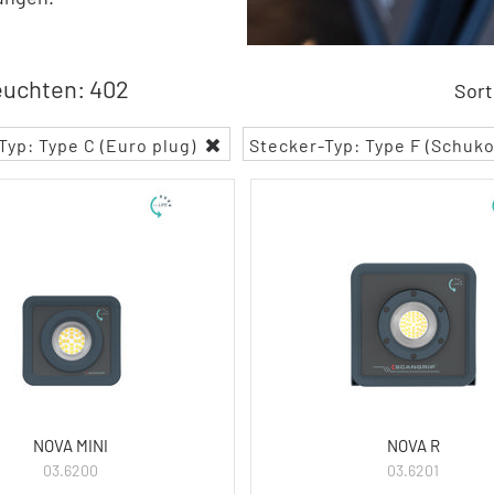
euchten: 402
Sort
Typ: Type C (Euro plug)
Stecker-Typ: Type F (Schuk
NOVA MINI
NOVA R
03.6200
03.6201