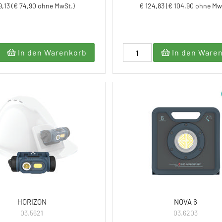
9,13 (€ 74,90 ohne MwSt.)
€ 124,83 (€ 104,90 ohne Mw
In den Warenkorb
In den Ware
HORIZON
NOVA 6
03.5621
03.6203