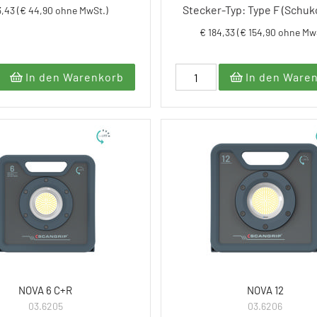
Stecker-Typ: Type F (Schuk
3,43 (€ 44,90 ohne MwSt.)
€ 184,33 (€ 154,90 ohne Mw
In den Warenkorb
In den Ware
NOVA 6 C+R
NOVA 12
03.6205
03.6206