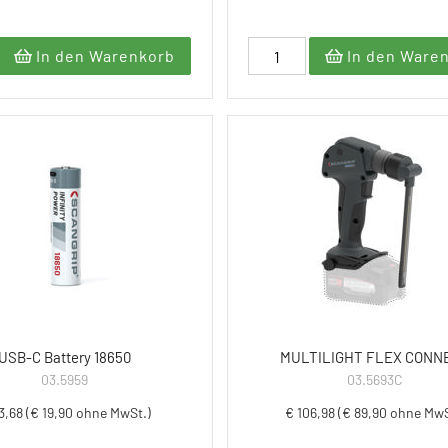
In den Warenkorb
In den Ware
USB-C Battery 18650
MULTILIGHT FLEX CONN
03.5959
03.5693C
3,68 (€ 19,90 ohne MwSt.)
€ 106,98 (€ 89,90 ohne MwS