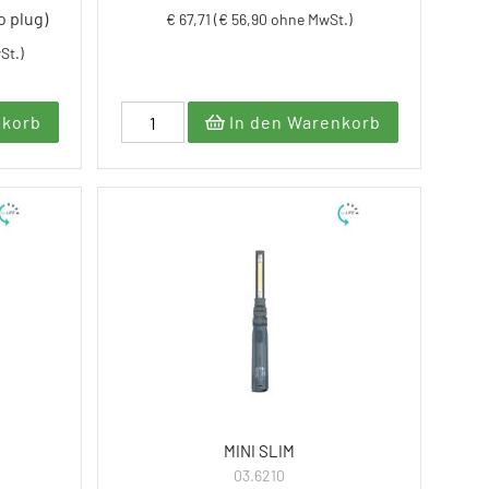
o plug)
€ 67,71 (€ 56,90 ohne MwSt.)
St.)
nkorb
In den Warenkorb
MINI SLIM
03.6210