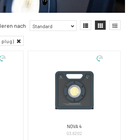
ieren nach
Standard
o plug)
NOVA 4
03.6202