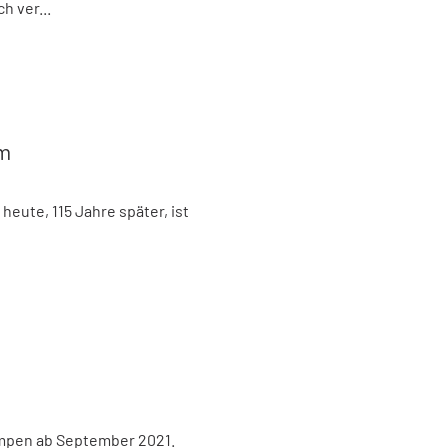
h ver...
um
eute, 115 Jahre später, ist
ampen ab September 2021.