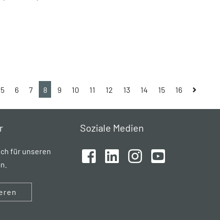
5
6
7
8
9
10
11
12
13
14
15
16
r
Soziale Medien
ich für unseren
n.
eren