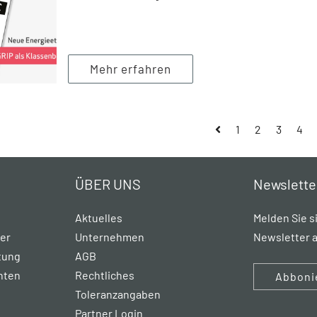
Mehr erfahren
1
2
3
4
ÜBER UNS
Newslette
Aktuelles
Melden Sie s
rer
Unternehmen
Newsletter a
tung
AGB
hten
Rechtliches
Abboni
Toleranzangaben
Partner Login