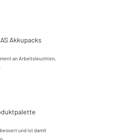
CAS Akkupacks
timent an Arbeitsleuchten,
.
oduktpalette
bessert und ist damit
o...