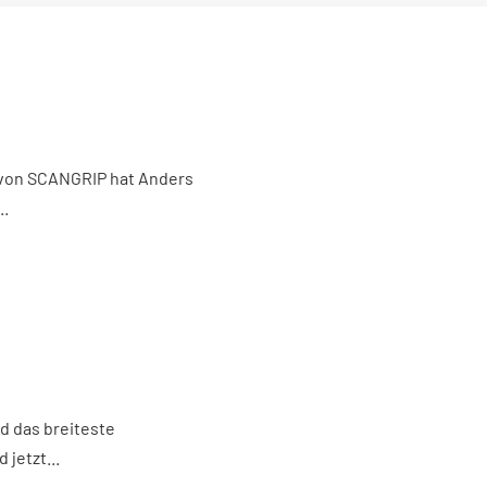
 von SCANGRIP hat Anders
..
d das breiteste
jetzt...