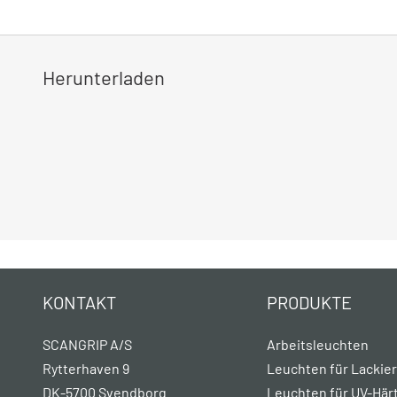
Herunterladen
KONTAKT
PRODUKTE
SCANGRIP A/S
Arbeitsleuchten
Rytterhaven 9
Leuchten für Lackie
DK-5700 Svendborg
Leuchten für UV-Här