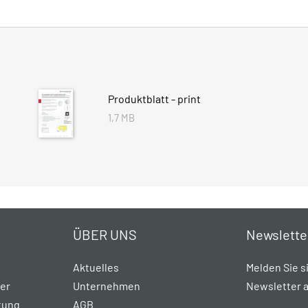
Produktblatt - print
1,7 MB
ÜBER UNS
Newslette
Aktuelles
Melden Sie s
rer
Unternehmen
Newsletter a
tung
AGB