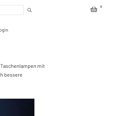
0
ogin
on Taschenlampen mit
ch bessere