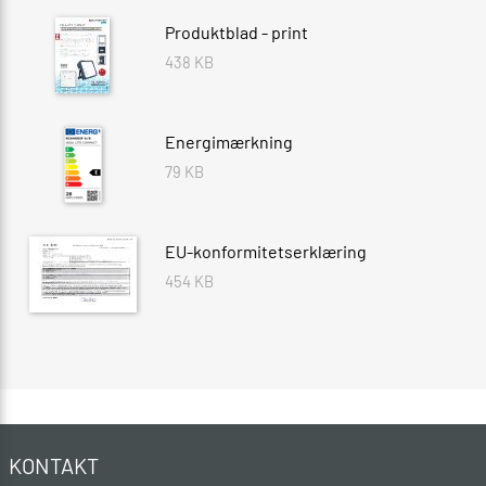
Produktblad - print
438 KB
Energimærkning
79 KB
EU-konformitetserklæring
454 KB
KONTAKT