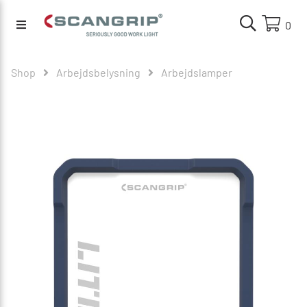
0
Shop
Arbejdsbelysning
Arbejdslamper