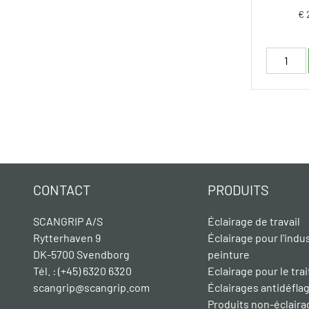
€ 
CONTACT
PRODUITS
SCANGRIP A/S
Éclairage de travail
Rytterhaven 9
Éclairage pour l'indus
DK-5700 Svendborg
peinture
Tél. : (+45) 6320 6320
Eclairage pour le tr
scangrip@scangrip.com
Éclairages antidéfla
Produits non-éclaira