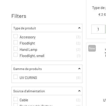
Type de 
€ 2 6
Filters
Type de produit
Accessory
(3)
Floodlight
(2)
New
Hand Lamp
(2)
Floodlight, small
(1)
Gamme de produits
UV CURING
(8)
Source d'alimentation
Cable
(2)
U