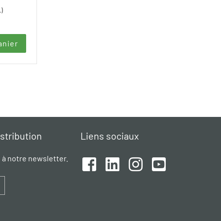
A)
anier
istribution
Liens sociaux
e à notre newsletter.