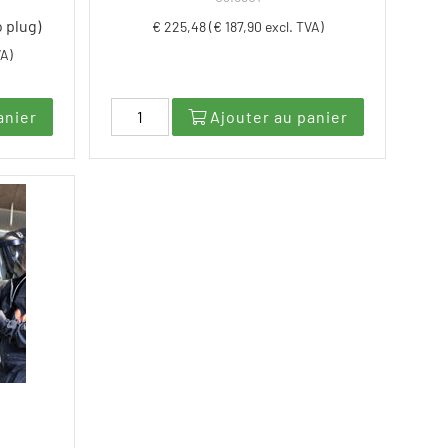
o plug)
€ 225,48 (€ 187,90 excl. TVA)
VA)
anier
Ajouter au panier