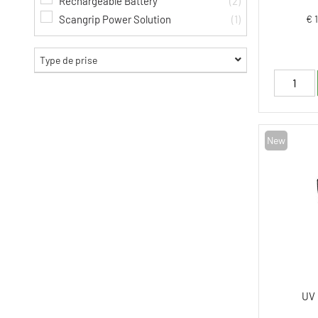
Rechargeable Battery
(2)
€ 
Scangrip Power Solution
(1)
Type de prise
New
UV