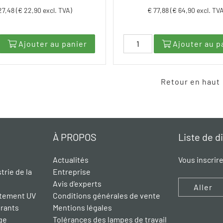
27,48 (€ 22,90 excl. TVA)
€ 77,88 (€ 64,90 excl. TV
Ajouter au panier
Ajouter au p
Retour en haut
À PROPOS
Liste de d
Actualités
Vous inscrir
trie de la
Entreprise
Avis d'experts
Aller
aitement UV
Conditions générales de vente
grants
Mentions légales
ge
Tolérances des lampes de travail