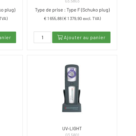
03.5803
ko plug)
Type de prise : Type F (Schuko plug)
 TVA)
€ 1 655,88 (€ 1 379,90 excl. TVA)
anier
Ajouter au panier
UV-LIGHT
03.5801