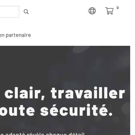
0
n partenaire