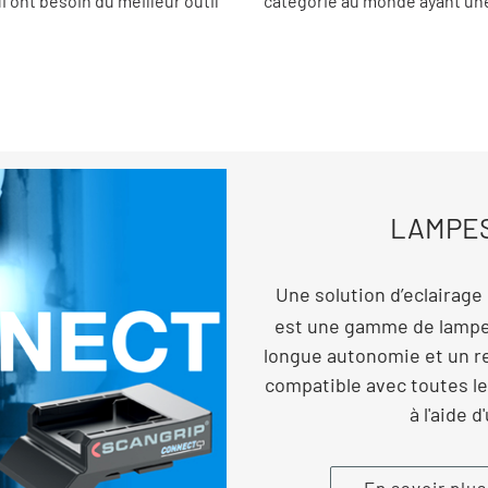
 ont besoin du meilleur outil
catégorie au monde ayant une
LAMPES
Une solution d’eclairag
est une gamme de lampes
longue autonomie et un r
compatible avec toutes le
à l'aide