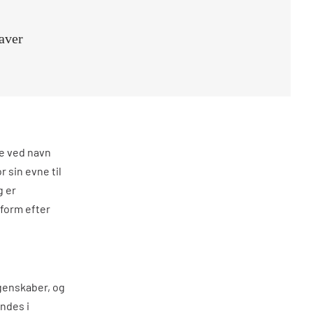
aver
le ved navn
 sin evne til
g er
 form efter
genskaber, og
ndes i