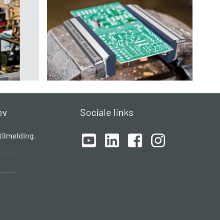
ev
Sociale links
ilmelding.
d