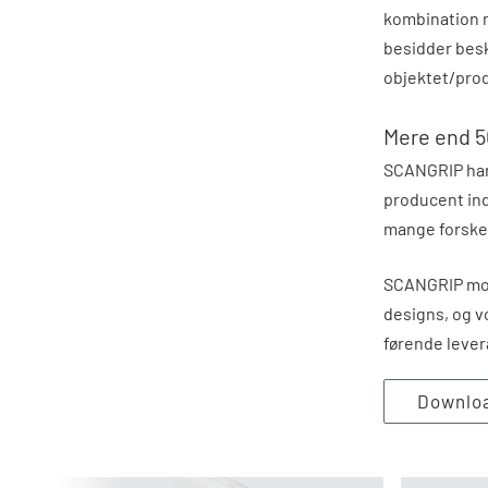
kombination 
besidder besk
objektet/prod
Mere end 50
SCANGRIP har
producent ind
mange forskel
SCANGRIP mod
designs, og v
førende lever
Downlo