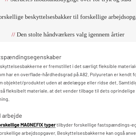
rskellige beskyttelsesbakker til forskellige arbejdsopg
//
Den stolte håndværkers valg igennem årtier
stspændingsegenskaber
skyttelsesbakkerne er fremstillet i det særligt fleksible materia
om har en overflade-hårdhedsgrad på A82. Polyuretan er kendt for
' om objektet/produktet uden at ædelægge eller ridse det. Samtidi
så fleksibelt materiale, at det vender tilbage til dets oprindelige
ing.
l arbejde
orskellige MAGNEFIX typer
tilbyder forskellige fastspændings-e
forskellige arbejdsopgaver. Beskyttelsesbakkerne kan også anve