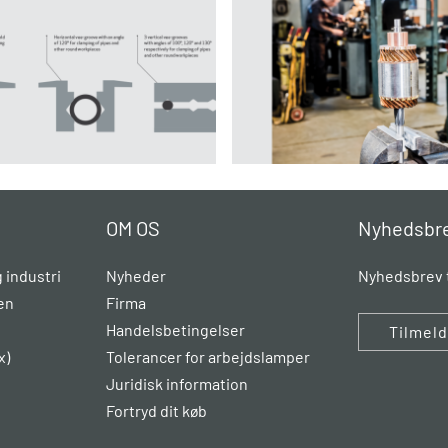
OM OS
Nyhedsbr
 industri
Nyheder
Nyhedsbrev t
en
Firma
Handelsbetingelser
Tilmel
x)
Tolerancer for arbejdslamper
Juridisk information
Fortryd dit køb