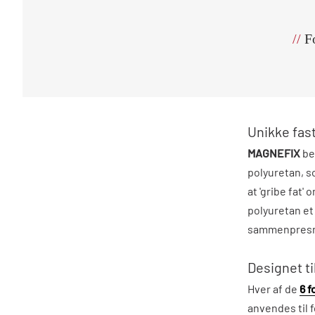
//
Fo
Unikke fa
MAGNEFIX
be
polyuretan, s
at 'gribe fat
polyuretan et 
sammenpresn
Designet ti
Hver af de
6 f
anvendes til 