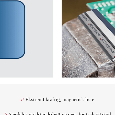
//
Ekstremt kraftig, magnetisk liste
//
Særdeles modstandsdygtige over for tryk og stød