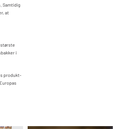
. Samtidig
r, at
 største
sbakker i
s produkt-
p Europas