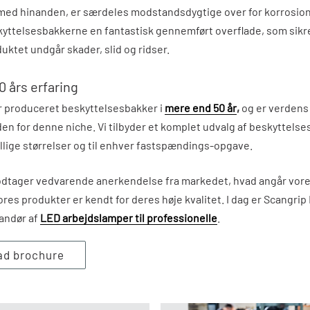
med hinanden, er særdeles modstandsdygtige over for korrosion
yttelsesbakkerne en fantastisk gennemført overflade, som sikre
uktet undgår skader, slid og ridser.
 års erfaring
 produceret beskyttelsesbakker i
mere end 50 år
,
og er verdens
en for denne niche. Vi tilbyder et komplet udvalg af beskyttelse
lige størrelser og til enhver fastspændings-opgave.
tager vedvarende anerkendelse fra markedet, hvad angår vore
ores produkter er kendt for deres høje kvalitet. I dag er Scangri
andør af
LED arbejdslamper til professionelle
.
ad brochure