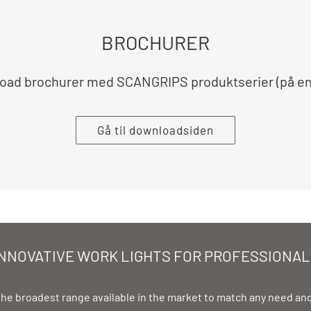
BROCHURER
oad brochurer med SCANGRIPS produktserier (på en
Gå til downloadsiden
INNOVATIVE WORK LIGHTS FOR PROFESSIONAL
the broadest range available in the market to match any need an