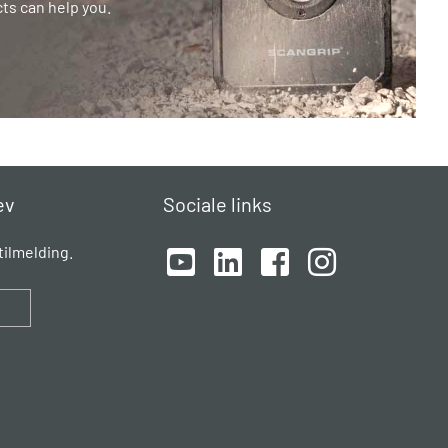
ts can help you.
ev
Sociale links
ilmelding.
d