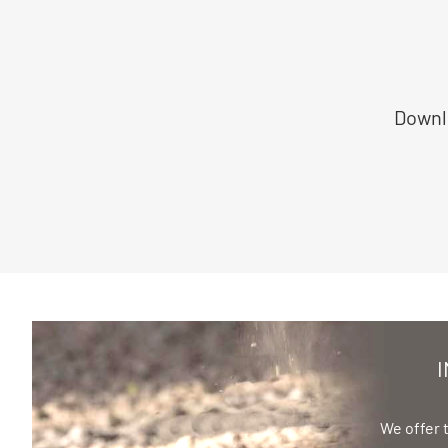
Downl
We offer 