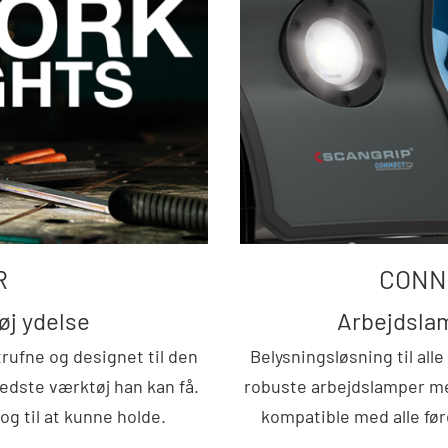
R
CONN
øj ydelse
Arbejdslam
ufne og designet til den
Belysningsløsning til al
edste værktøj han kan få.
robuste arbejdslamper med
 og til at kunne holde.
kompatible med alle fø