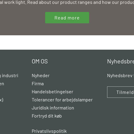
nal work light. Read about our product ranges and how our produc
Read more
OM OS
Nyhedsbr
 industri
Nyheder
Nyhedsbrev t
en
Firma
Handelsbetingelser
Tilmel
x)
Tolerancer for arbejdslamper
Juridisk information
Fortryd dit køb
Privatslivspolitik