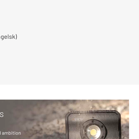
gelsk)
S
d ambition