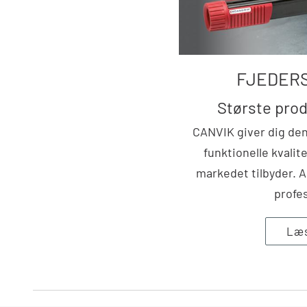
FJEDER
Største prod
CANVIK giver dig de
funktionelle kvali
markedet tilbyder. A
profes
Læ