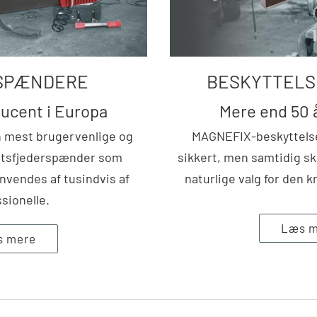
SPÆNDERE
BESKYTTEL
ucent i Europa
Mere end 50 å
n mest brugervenlige og
MAGNEFIX-beskyttelse
tetsfjederspænder som
sikkert, men samtidig s
nvendes af tusindvis af
naturlige valg for den
sionelle.
Læs m
s mere