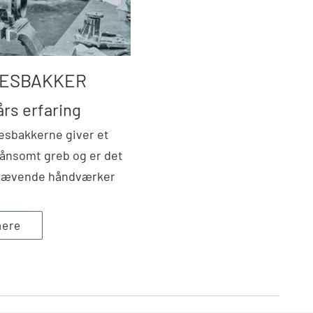
SESBAKKER
rs erfaring
sbakkerne giver et
kånsomt greb og er det
 krævende håndværker
ere