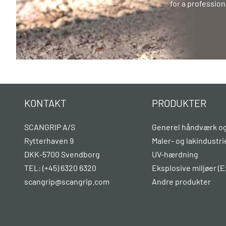
for a professio
KONTAKT
PRODUKTER
SCANGRIP A/S
Generel håndværk og
Rytterhaven 9
Maler- og lakindustri
DKK-5700 Svendborg
UV-hærdning
TEL: (+45) 6320 6320
Eksplosive miljøer (E
scangrip@scangrip.com
Andre produkter